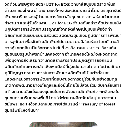
วิดด้วยเศรษฐกิจ BCG (U2T for BCG) วิทยาลัยชุมชนตราด พื้นที่
ตำบลคลองใหญ่ อำเภอคลองใหญ่ จังหวัดตราด นำโดย ดร.สุดารัตน์
ตัณฑะอาริยะ รองผู้อำนวยการวิทยาลัยชุมชนตราด พร้อมด้วยคณะ
ทำงาน ฯ และผู้รับจ้างงาน U2T for BCG ตำบลดังกล่าว จัดประชุมเชิง
ปฏิบัติการการพัฒนาบรรจุภัณฑ์จากอัตลักษณ์ชุมชนเพื่อจัดทำ
ผลิตภัณฑ์ต้นแบบแบบมีส่วนร่วม จัดประชุมเชิงปฏิบัติการการพัฒนา
บรรจุภัณฑ์ เพื่อจัดทำผลิตภัณฑ์ต้นแบบแบบมีส่วนร่วม โดยมี นางสิ
ตางศุ์ เชยกลิ่น เป็นวิทยากร ในวันที่ 25 สิงหาคม 2565 ณ วิสาหกิจ
ชุมชนแปรรูปน้ำพริกบ้านคลองจาก อำเภอคลองใหญ่ จังหวัดตราด
เพื่อมุ่งการส่งเสริมความคิดสร้างสรรค์ประยุกต์สู่การออกแบบ
ผลิตภัณฑ์ และการผลิตเชิงพาณิชย์ที่มุ่งเน้นความโดดเด่นด้านทักษะ
ภูมิปัญญา กระบวนการในการพัฒนาผลิตภัณฑ์เป็นตัวตั้งและ
แสวงหาแนวทางการพัฒนาที่ตอบสนองการอยู่ร่วมกันอย่างสมดุล
เกิดการพัฒนาอย่างเกื้อกูลและยั่งยืนโดยใช้มีส่วนร่วม ขับเคลื่อนการ
สร้างความเข้มแข็งของชุมชนในการพัฒนาผลิตภัณฑ์จากผลิตผลใน
ชุมชนตามบริบทของพื้นที่ โดยได้พัฒนาผลิตภัณฑ์สบู่เหลวจากใบ
ขมิ้นพระ และเหงือกปลาหมอ ภายใต้แบรนด์ “Treasury of forest
ขุมทรัพย์แห่งผืนป่า”