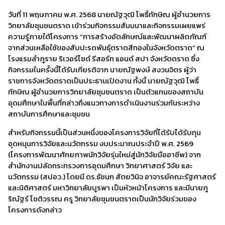
วันที่ 11 พฤษภาคม พ.ศ. 2568 นายณัฐวุฒิ โพธิ์ทักษิณ ผู้อำนวยการ
วิทยาลัยชุมชนตราด เข้าร่วมกิจกรรมสัมมนาและกิจกรรมเผยแพร่
ความรู้ภายใต้โครงการ “การสร้างอัตลักษณ์และพัฒนาผลิตภัณฑ์
จากส่วนเหลือใช้ของสับปะรดพันธุ์ตราดสีทองในจังหวัดตราด” ณ
โรงแรมลำภูราย ริเวอร์ไซด์ รีสอร์ท แอนด์ สปา จังหวัดตราด ซึ่ง
กิจกรรมในครั้งนี้ได้รับเกียรติจาก นายณัฐพงษ์ สงวนจิตร ผู้ว่า
ราชการจังหวัดตราดเป็นประธานเปิดงาน ทั้งนี้ นายณัฐวุฒิ โพธิ์
ทักษิณ ผู้อำนวยการวิทยาลัยชุมชนตราด เป็นตัวแทนของสถาบัน
อุดมศึกษาในพื้นที่กล่าวถึงแนวทางการดำเนินงานร่วมกันระหว่าง
สถาบันการศึกษาและชุมชน
สำหรับกิจกรรมนี้เป็นส่วนหนึ่งของโครงการวิจัยที่ได้รับได้รับทุน
อุดหนุนการวิจัยและนวัตกรรม งบประมาณประจำปี พ.ศ. 2569
(โครงการพัฒนาศักยภาพนักวิจัยรุ่นใหม่สู่นักวิจัยมืออาชีพ) จาก
สำนักงานปลัดกระทรวงการอุดมศึกษา วิทยาศาสตร์ วิจัย และ
นวัตกรรม (สปอว.) โดยมี ดร.ธัชนก สัตยวินิจ อาจารย์คณะรัฐศาสตร์
และนิติศาสตร์ มหาวิทยาลัยบูรพา เป็นหัวหน้าโครงการ และมีนายภู
ริณัฐร์ โชติวรรณ ครู วิทยาลัยชุมชนตราดเป็นนักวิจัยร่วมของ
โครงการดังกล่าว