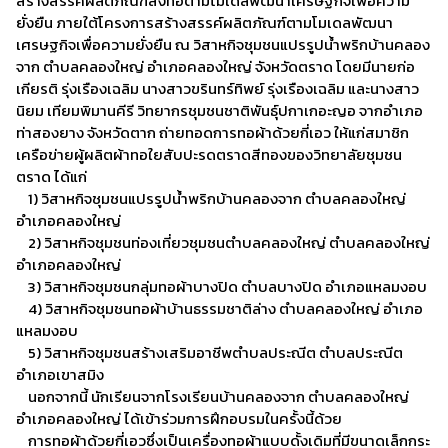
สร้างสรรค์ผลิตภัณฑ์สิ่งทอตามโมเดลพัฒนาเศรษฐกิจเพื่อความ
ยั่งยืน ภายใต้โครงการสร้างสรรค์ผลิตภัณฑ์ตามโมเดลพัฒนา
เศรษฐกิจเพื่อความยั่งยืน ณ วิสาหกิจชุมชนแปรรูปน้ำพริกบ้านคลอง
จาก ตำบลคลองใหญ่ อำเภอคลองใหญ่ จังหวัดตราด โดยมีนายก่อ
เกียรติ รุ่งเรืองเฉลิม นางสาวขรินทร์ทิพย์ รุ่งเรืองเฉลิม และนางสาว
นิยม เทียมพิมานคีรี วิทยากรชุมชนชาติพันธุ์ปกาเกอะญอ จากอำเภอ
ท่าสองยาง จังหวัดตาก ถ่ายทอดการทอผ้าด้วยกี่เอว ให้แก่สมาชิก
เครือข่ายผู้ผลิตผ้าทอใยสับปะรดตราดสีทองของวิทยาลัยชุมชน
ตราด ได้แก่
1) วิสาหกิจชุมชนแปรรูปน้ำพริกบ้านคลองจาก ตำบลคลองใหญ่
อำเภอคลองใหญ่
2) วิสาหกิจชุมชนท่องเที่ยวชุมชนตำบลคลองใหญ่ ตำบลคลองใหญ่
อำเภอคลองใหญ่
3) วิสาหกิจชุมชนกลุ่มทอผ้าบางปิด ตำบลบางปิด อำเภอแหลมงอบ
4) วิสาหกิจชุมชนทอผ้าบ้านธรรมชาติล่าง ตำบลคลองใหญ่ อำเภอ
แหลมงอบ
5) วิสาหกิจชุมชนสร้างเสริมอาชีพตำบลประณีต ตำบลประณีต
อำเภอเขาสมิง
นอกจากนี้ นักเรียนจากโรงเรียนบ้านคลองจาก ตำบลคลองใหญ่
อำเภอคลองใหญ่ ได้เข้าร่วมการฝึกอบรมในครั้งนี้ด้วย
การทอผ้าด้วยกี่เอวซึ่งเป็นเครื่องทอผ้าแบบดั้งเดิมที่มีขนาดเล็กกระ