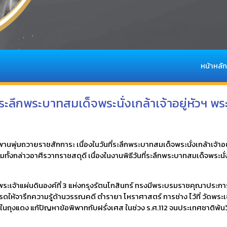
หน้าหลัก
ี่ระลึกพระบาทสมเด็จพระนั่งเกล้าเจ้าอยู่หัวฯ 
งพานพุ่มถวายราชสักการะ เนื่องในวันที่ระลึกพระบาทสมเด็จพระนั่งเกล้าเจ้
กล่าวอาศีรวาทราชสดุดี เนื่องในงานพิธีวันที่ระลึกพระบาทสมเด็จพระนั่งเกล
เป็นพระเจ้าแผ่นดินองค์ที่ 3 แห่งกรุงรัตนโกสินทร์ ทรงมีพระบรมราชคุณาป
ให้จารึกความรู้ด้านวรรณคดี ตำรายา โหราศาสตร์ การช่าง ไว้ที่ วัดพระเชต
ถุงแดง แก้ปัญหาข้อพิพาทกับฝรั่งเศส ในช่วง ร.ศ.112 จนประเทศชาติพ้นวิ