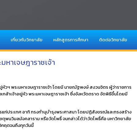
เกี่ยวกับวิทยาลัย
หลักสูตรการศึกษา
ติดต่อวิทยาลัย
พระมหาเจษฎาราชเจ้า
าอยู่หัวฯ พระมหาเจษฎาราชเจ้า โดยมี นายณัฐพงษ์ สงวนจิตร ผู้ว่าราชการ
้าเจ้าอยู่หัว พระมหาเจษฎาราชเจ้า ซึ่งจังหวัดตราด จัดพิธีขึ้นโดยมี
ระการแก่ประเทศ อาทิ ทรงทำนุบำรุงพระศาสนา โดยปฏิสังขรณ์และทรงสร้าง
ุพนวิมลมังคลาราม หรือวัดโพธิ์ จนกล่าวได้ว่าวัดโพธิ์คือ มหาวิทยาลัย
กฤตจนถึงทุกวันนี้