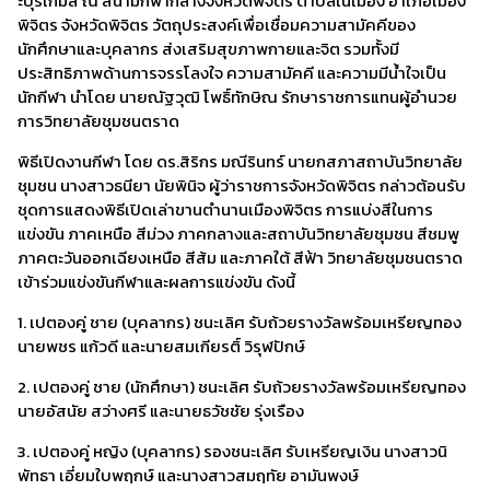
ะบุรีเกมส์ ณ สนามกีฬากลางจังหวัดพิจิตร ตำบลในเมือง อำเภอเมือง
พิจิตร จังหวัดพิจิตร วัตถุประสงค์เพื่อเชื่อมความสามัคคีของ
นักศึกษาและบุคลากร ส่งเสริมสุขภาพกายและจิต รวมทั้งมี
ประสิทธิภาพด้านการจรรโลงใจ ความสามัคคี และความมีน้ำใจเป็น
นักกีฬา นำโดย นายณัฐวุฒิ โพธิ์ทักษิณ รักษาราชการแทนผู้อำนวย
การวิทยาลัยชุมชนตราด
พิธีเปิดงานกีฬา โดย ดร.สิริกร มณีรินทร์ นายกสภาสถาบันวิทยาลัย
ชุมชน นางสาวธนียา นัยพินิจ ผู้ว่าราชการจังหวัดพิจิตร กล่าวต้อนรับ
ชุดการแสดงพิธีเปิดเล่าขานตำนานเมืองพิจิตร การแบ่งสีในการ
แข่งขัน ภาคเหนือ สีม่วง ภาคกลางและสถาบันวิทยาลัยชุมชน สีชมพู
ภาคตะวันออกเฉียงเหนือ สีส้ม และภาคใต้ สีฟ้า วิทยาลัยชุมชนตราด
เข้าร่วมแข่งขันกีฬาและผลการแข่งขัน ดังนี้
1. เปตองคู่ ชาย (บุคลากร) ชนะเลิศ รับถ้วยรางวัลพร้อมเหรียญทอง
นายพชร แก้วดี และนายสมเกียรติ์ วิรุฬปักษ์
2. เปตองคู่ ชาย (นักศึกษา) ชนะเลิศ รับถ้วยรางวัลพร้อมเหรียญทอง
นายอัสนัย สว่างศรี และนายธวัชชัย รุ่งเรือง
3. เปตองคู่ หญิง (บุคลากร) รองชนะเลิศ รับเหรียญเงิน นางสาวนิ
พัทธา เอี่ยมใบพฤกษ์ และนางสาวสมฤทัย อามันพงษ์