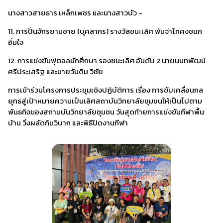
นางสาวสายธาร เหล็กเพชร และนางสาวบัว -
11. การปั่นจักรยานชาย (บุคลากร) รางวัลชนะเลิศ พันจ่าโทคงชนก
อิ่มใจ
12. การแข่งขันฟุตอลนักศึกษา รองชนะเลิศ อันดับ 2 นายนนทพัฒน์
ศรีประเสริฐ และนายวันดิม วิชัย
การเข้าร่วมโครงการประชุมเชิงปฏิบัติการ เรื่อง การขับเคลื่อนกล
ยุทธสู่เป้าหมายความเป็นเลิศสถาบันวิทยาลัยชุมชนให้เป็นไปตาม
พันธกิจของสถานบันวิทยาลัยชุมชน วันสุดท้ายการแข่งขันกีฬาพื้น
บ้าน วิ่งผลัดกินวิบาก และพิธีปิดงานกีฬา