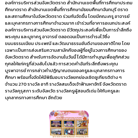
องค์การบริหารส่วนจังหวัดตราด สำนักงานเขตพื้นที่การศึกษาประถม
ศึกษาตราด สำนักงานเขตพื้นที่การศึกษามัธยมศึกษาจันทบุรี ตราด
และสถานศึกษาในจังหวัดตราด ร่วมกันจัดขึ้น โดยมีคณะครู อาจารย์
และบุคลากรทางการศึกษาจำนวนมาก เข้าร่วมที่อาคารอเนกประสงค์
องค์การบริหารส่วนจังหวัดตราด มีวัตถุประสงค์เพื่อเป็นการรำลึกถึง
พระคุณ และบูชาครู อาจารย์ ตลอดจนเป็นการดำรงไว้ซึ่ง
ขนบธรรมเนียม ประเพณี และวัฒนาธรรมอันดีงามของชาติไทย โดย
เฉพาะเป็นการส่งเสริมความสามัคคีของผู้ที่อยู่ในวงการศึกษาของ
จังหวัดตราด สำหรับการจัดงานในวันนี้ ได้มีการทำบุญเพื่ออุทิศส่วน
กุศลให้แก่ครูที่ล่วงลับไปแล้ว การสวดคำฉันท์ระลึกถึงพระคุณ
บูรพาจารย์ การกล่าวคำปฏิญาณตนของครูและบุคลากรทางการ
ศึกษา พร้อมทั้งจัดให้มีพิธีมอบรางวัลยกย่องเชิดชูเกียรติต่าง ๆ
จำนวน 270 รางวัล อาทิ รางวัลสมเด็จเจ้าฟ้ามหาจักรี จังหวัดตราด
รางวัลคุรุสภา ระดับจังหวัด รางวัลครูผู้สอนดีเด่น ให้กับครูและ
บุคลากรทางการศึกษา อีกด้วย