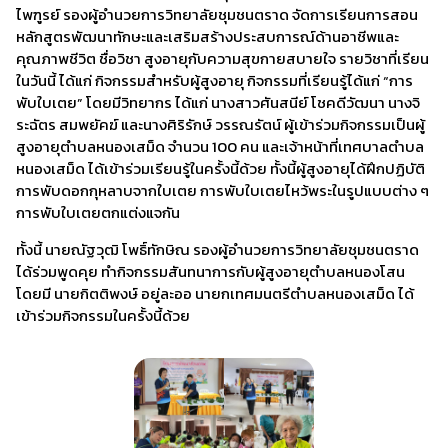
ไพฑูรย์ รองผู้อำนวยการวิทยาลัยชุมชนตราด จัดการเรียนการสอน
หลักสูตรพัฒนาทักษะและเสริมสร้างประสบการณ์ด้านอาชีพและ
คุณภาพชีวิต ชื่อวิชา สูงอายุกับความสุขกายสบายใจ รายวิชาที่เรียน
ในวันนี้ ได้แก่ กิจกรรมสำหรับผู้สูงอายุ กิจกรรมที่เรียนรู้ได้แก่ “การ
พับใบเตย” โดยมีวิทยากร ได้แก่ นางสาวศันสนีย์ โชคดีวัฒนา นางจิ
ระฉัตร สมพยัคฆ์ และนางศิริรักษ์ วรรณรัตน์ ผู้เข้าร่วมกิจกรรมเป็นผู้
สูงอายุตำบลหนองเสม็ด จำนวน 100 คน และเจ้าหน้าที่เทศบาลตำบล
หนองเสม็ด ได้เข้าร่วมเรียนรู้ในครั้งนี้ด้วย ทั้งนี้ผู้สูงอายุได้ฝึกปฏิบัติ
การพับดอกกุหลาบจากใบเตย การพับใบเตยไหว้พระในรูปแบบต่าง ๆ
การพับใบเตยตกแต่งแจกัน
ทั้งนี้ นายณัฐวุฒิ โพธิ์ทักษิณ รองผู้อำนวยการวิทยาลัยชุมชนตราด
ได้ร่วมพูดคุย ทำกิจกรรมสันทนาการกับผู้สูงอายุตำบลหนองโสน
โดยมี นายกิตติพงษ์ อยู่ละออ นายกเทศมนตรีตำบลหนองเสม็ด ได้
เข้าร่วมกิจกรรมในครั้งนี้ด้วย