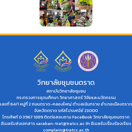
วิทยาลัยชุมชนตราด
สถาบันวิทยาลัยชุมชน
กระทรวงการอุดมศึกษา วิทยาศาสตร์ วิจัยและนวัตกรรม
เลขที่ 64/1 หมู่ที่ 2 ถนนตราด-คลองใหญ่ ตำบลเนินทราย อำเภอเมืองตราด
จังหวัดตราด รหัสไปรษณีย์ 23000
โทรศัพท์ 0 3967 1889 ติดต่อสอบถาม
FaceBook วิทยาลัยชุมชนตราด
อีเมลรับส่งเอกสาร
saraban-trat@tratcc.ac.th
อีเมลรับเรื่องร้องเรียน
complain@tratcc.ac.th