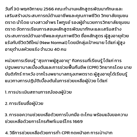
วันที่ 30 พฤศจิกายน 2566 คณะทำงานหลักสูตรพัฒนาทักษะและ
เสริมสร้างประสบการณ์ด้านอาชีพและคุณภาพชีวิต วิทยาลัยชุมชน
ตราด นำโดย นางสาวอำพร ไพฑูรย์ รองผู้อำนวยการวิทยาลัยชุมชน
ตราด จัดการเรียนการสอนหลักสูตรพัฒนาทักษะและเสริมสร้าง
ประสบการณ์ด้านอาชีพและคุณภาพชีวิต ชื่อหลักสูตร ผู้สูงอายุห้วย
แร้งกับชีวิตวิถีใหม่ (New Normal) โดยมีกลุ่มเป้าหมาย ได้แก่ ผู้สูง
อายุตำบลห้วยแร้ง จำนวน 40 คน
หน่วยการเรียนรู้ “สุขภาพผู้สูงอายุ” กิจกรรมที่เรียนรู้ ได้แก่ การ
ปฐมพยาบาลเบื้องต้นและการช่วยฟื้นคืนชีพ (CPR) วิทยากรโดย นาย
ขันติภัทร์ กาหวัง จากโรงพยาบาลกรุงเทพตราด ผู้สูงอายุได้เรียนรู้
แนวทางการปฏิบัติเบื้องต้นในการช่วยเหลือผู้ป่วย ได้แก่
1. การประเมินสถานการณ์ของผู้ป่วย
2. การเรียนชื่อผู้ป่วย
3. การขอความช่วยเหลือด้วยการโบกมือ ตะโกน พร้อมแจ้งขอความ
ช่วยเหลือด้วยการโทรศัพท์เบอร์โทร 1669
4. วิธีการช่วยเหลือด้วยการทำ CPR กดหน้าอก การเป่าปาก