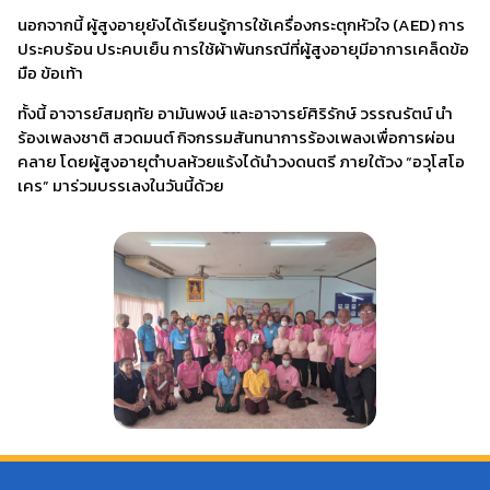
นอกจากนี้ ผู้สูงอายุยังได้เรียนรู้การใช้เครื่องกระตุกหัวใจ (AED) การ
ประคบร้อน ประคบเย็น การใช้ผ้าพันกรณีที่ผู้สูงอายุมีอาการเคล็ดข้อ
มือ ข้อเท้า
ทั้งนี้ อาจารย์สมฤทัย อามันพงษ์ และอาจารย์ศิริรักษ์ วรรณรัตน์ นำ
ร้องเพลงชาติ สวดมนต์ กิจกรรมสันทนาการร้องเพลงเพื่อการผ่อน
คลาย โดยผู้สูงอายุตำบลห้วยแร้งได้นำวงดนตรี ภายใต้วง “อวุโสโอ
เคร” มาร่วมบรรเลงในวันนี้ด้วย