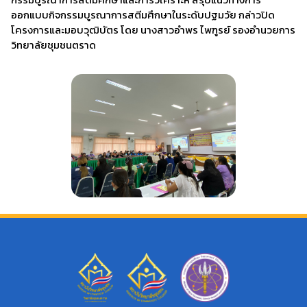
ออกแบบกิจกรรมบูรณาการสตีมศึกษาในระดับปฐมวัย กล่าวปิด
โครงการและมอบวุฒิบัตร โดย นางสาวอำพร ไพฑูรย์ รองอำนวยการ
วิทยาลัยชุมชนตราด