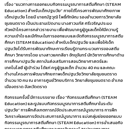
เรื่อง “แนวทางการออกแบบกิจกรรมบูรณาการสตีมศึกษา (STEAM
Education) สำหรับเด็กปฐมวัย” ภายใต้โครงการพัฒนาศักยภาพ
เด็กปฐมวัย โดยมี นายณัฐวุฒิ โพธิ์ทักษิณ รองอำนวยการวิทยาลัย
ชุมชนตราด เป็นประธานเปิดงาน นางสาวนภัส ศรีเจริญประมง
หัวหน้าโครงการกล่าวรายงาน เพื่อพัฒนาครูผู้ดูแลเด็กให้มีความรู้
ความเข้าใจ และมีทักษะในการออกแบบและจัดกิจกรรมบูรณาการสตีม
ศึกษา (STEAM Education) สำหรับเด็กปฐมวัย และเพื่อให้เด็ก
ปฐมวัยได้รับการพัฒนาทักษะการเรียนรู้ตามกระบวนการของสตีม
ศึกษา วิทยากรโดย นางสาวแคทลียา จักขุจันทร์ นักวิชาการศึกษาด้าน
การศึกษาปฐมวัย สถาบันส่งเสริมการสอนวิทยาศาสตร์และ
เทคโนโลยี ผู้เข้าร่วม ได้แก่ ครูผู้ดูแลเด็ก จำนวน 40 คน และคณะ
ทำงานโครงการพัฒนาศักยภาพเด็กปฐมวัยวิทยาลัยชุมชนตราด
จำนวน 10 คน ณ อาคารศูนย์วิทยบริการ วิทยาลัยชุมชนตราด อำเภอ
เมืองตราด จังหวัดตราด
กิจกรรมครั้งนี้ มีการบรรยาย เรื่อง “กิจกรรมสตีมศึกษา (STEAM
Education) และรูปแบบกิจกรรมบูรณาการสตีมศึกษาในระดับ
ปฐมวัย” การฝึกสังเกตการณ์จัดประสบการณ์บูรณาการ การฝึก
วิเคราะห์แผนการจัดประสบการณ์บูรณาการ แบ่งกลุ่มย่อยออกแบบ
กิจกรรมบูรณาการสตีมศึกษา (STEAM Education) การนำเสนอกิจ
กรรมบูรณาการสตีมศึกษาและการวิเคราะห์ สรุปแนวทางการ