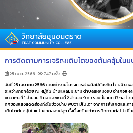
วิทยาลัยชุมชนตราด
TRAT COMMUNITY COLLEGE
การติดตามการเจริญเติบโตของต้นคลุ้มในแ
25 เม.ย. 2566
747 ครั้ง
วันที่ 25 เมษายน 2566 คณะทำงานโครงการช่างศิลป์ท้องถิ่น โดยมี น
ระหว่างกอกล้วย ณ หมู่ที่ 3 บ้านแหลมมะขาม ตำบลแหลมงอบ อำเภอแหลมงอบ
แถว แถวที่ 1 จำนวน 8 กอ และแถวที่ 2 จำนวน 9 กอ รวมทั้งหมด 17 กอ โดยก
ทิศของแสงแดดส่องถึงในช่วงบ่าย พบว่า มีใบเฉา จากการสังเกตและการต
เติบโตต้นคลุ้มในแปลงทดลองปลูก ทั้งนี้ จะต้องทำการติดตามต่อไป เนื่