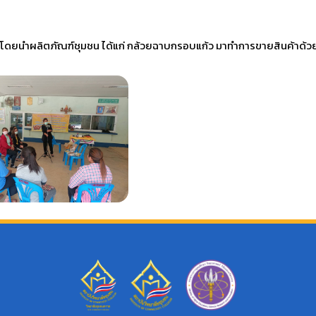
 โดยนำผลิตภัณฑ์ชุมชน ได้แก่ กล้วยฉาบกรอบแก้ว มาทำการขายสินค้าด้ว