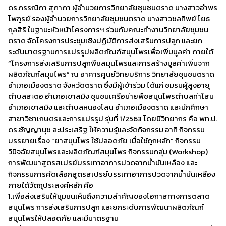
ดร.กรรณิกา สุภาภา ผู้อำนวยการวิทยาลัยชุมชนตราด นางสาวอำพร
ไพฑูรย์ รองผู้อำนวยการวิทยาลัยชุมชนตราด นางสาวชลทิพย์ โยธ
กุลสิริ ในฐานะหัวหน้าโครงการฯ ร่วมกับคณะทำงานวิทยาลัยชุมชน
ตราด จัดโครงการประชุมเชิงปฏิบัติการส่งเสริมการปลูก และยก
ระดับมาตรฐานการแปรรูปผลิตภัณฑ์สมุนไพรเพื่อเพิ่มมูลค่า ภายใต้
“โครงการส่งเสริมการปลูกพืชสมุนไพรและการสร้างมูลค่าเพิ่มจาก
ผลิตภัณฑ์สมุนไพร” ณ อาคารศูนย์วิทยบริการ วิทยาลัยชุมชนตราด
อำเภอเมืองตราด จังหวัดตราด ซึ่งมีผู้เข้าร่วม ได้แก่ ชมรมผู้สูงอายุ
ตำบลสะตอ อำเภอเขาสมิง ชุมชนเครือข่ายพืชสมุนไพรตำบลท่าโสม
อำเภอเขาสมิง และตำบลหนองโสน อำเภอเมืองตราด และนักศึกษา
สาขาวิชาเกษตรและการแปรรูป รุ่นที่ 1/2563 โดยมีวิทยากร คือ พท.ป.
ดร.ชัญญานุช ละประเสริฐ ให้ความรู้และจัดกิจกรรม อาทิ กิจกรรม
บรรยายเรื่อง “ยาสมุนไพร ใช้ปลอดภัย เมื่อใช้ถูกหลัก” กิจกรรม
วินิจฉัยสมุนไพรและผลิตภัณฑ์สมุนไพร กิจกรรมกลุ่ม (Workshop)
การพัฒนาสูตรสเปรย์บรรเทาอาการปวดจากน้ำมันเหลือง และ
กิจกรรมการคัดเลือกสูตรสเปรย์บรรเทาอาการปวดจากน้ำมันเหลือง
ภายใต้วัตถุประสงค์หลัก คือ
1.เพื่อส่งเสริมให้ชุมชนเห็นถึงความสำคัญของโอกาสทางการตลาด
สมุนไพร การส่งเสริมการปลูก และยกระดับการพัฒนาผลิตภัณฑ์
สมุนไพรให้ปลอดภัย และมีมาตรฐาน