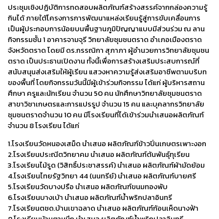
ประชุมเชิงปฏิบัติการทดสอบผลิตภัณฑ์สร้างสรรค์จากกล่องความรู้
กินได้ ภายใต้โครงการการพัฒนาแหล่งเรียนรู้สู่การขับเคลื่อนการ
เป็นผู้ประกอบการน้อยบนพื้นฐานภูมิปัญญาแบบมีส่วนร่วม ณ ลาน
กิจกรรมชั้น 1 อาคารจามจุรี วิทยาลัยชุมชนตราด อำเภอเมืองตราด
จังหวัดตราด โดยมี ดร.กรรณิกา สุภาภา ผู้อำนวยการวิทยาลัยชุมชน
ตราด เป็นประธานเปิดงาน ทั้งนี้เพื่อการสร้างเสริมประสบการณ์ที่
สนับสนุนส่งเสริมให้ผู้เรียน แสวงหาความรู้ส่งเสริมอาชีพตามบริบท
ของพื้นที่ โดยกิจกรรมวันนี้มีผู้เข้าร่วมกิจกรรม ได้แก่ ผู้บริหารสถาน
ศึกษา ครูและนักเรียน จำนวน 50 คน นักศึกษาวิทยาลัยชุมชนตราด
สาขาวิชาเกษตรและการแปรรูป จำนวน 15 คน และบุคลากรวิทยาลัย
ชุมชนตราดจำนวน 10 คน มีโรงเรียนที่ได้เข้าร่วมนำเสนอผลิตภัณฑ์
จำนวน 8 โรงเรียน ได้แก่
1.โรงเรียนวัดหนองเสม็ด นำเสนอ ผลิตภัณฑ์ข้าวปิ่นเกษตรเพาะงอก
2.โรงเรียนประณีตวิทยาคม นำเสนอ ผลิตภัณฑ์ต้นพันธุ์ทุเรียน
3.โรงเรียนไม้รูด (วิสิทธิ์ประชาสรรค์) นำเสนอ ผลิตภัณฑ์ผ้ามัดย้อม
4.โรงเรียนไทยรัฐวิทยา 44 (นนทรีย์) นำเสนอ ผลิตภัณฑ์บายศรี
5.โรงเรียนวัดบางปรือ นำเสนอ ผลิตภัณฑ์ขนมทองพับ
6.โรงเรียนบางเบ้า นำเสนอ ผลิตภัณฑ์น้ำพริกปลาอินทรี
7.โรงเรียนตชด.บ้านเขาฉลาด นำเสนอ ผลิตภัณฑ์ก้อนเห็ดนางฟ้า
8.โรงเรียนบ้านตาหนึก นำเสนอ ผลิตภัณฑ์น้ำพริกปลาอินทรี