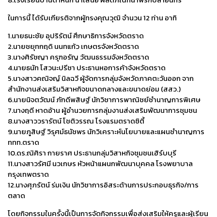
ในการนี้ ได้รับเกียรติจากผู้ทรงคุณวุฒิ จำนวน 12 ท่าน อาทิ
1.นายธนะชัย อุปริรัตน์ ศึกษาธิการจังหวัดตราด
2.นายชยุทกฤดิ นนทแก้ว เกษตรจังหวัดตราด
3.นางศิรัชญา ครุฑอรัญ วัฒนธรรมจังหวัดตราด
4.นายธนัท โสวนะปรีชา ประธานหอการค้าจังหวัดตราด
5.นางสาวคณิจญ์ นิลฉวี ผู้จัดการกลุ่มจังหวัดภาคตะวันออก จาก
สำนักงานส่งเสริมวิสาหกิจขนาดกลางและขนาดย่อม (สสว.)
6.นายนิจตวัฒน์ ภักดีพสิษฐ์ นักวิชาการพาณิชย์ชำนาญการพิเศษ
7.นางฤดี หาดอ้าน ผู้อำนวยการกลุ่มงานส่งเสริมพัฒนาการชุมชน
8.นางสาววรารัตน์ โชติวรรณ โรงแรมตราดซิตี้
9.นายภูสิษฐ์ วิรุศม์ธนัชพร นักวิเคราะห์นโยบายและแผนชำนาญการ
ททท.ตราด
10.ดร.ณิศิรา กายราศ ประธานกลุ่มวิสาหกิจชุมชนเฮิร์บบุรี
11.นางสาวรัศมี นวเกษร หัวหน้าแผนกพัฒนาบุคคล โรงพยาบาล
กรุงเทพตราด
12.นางศุภรัตน์ ร่มเงิน นักวิชาการอิสระด้านการประกอบธุรกิจ/การ
ตลาด
โดยกิจกรรมในครั้งนี้เป็นการจัดกิจกรรมเพื่อส่งเสริมให้ครูและผู้เรียน